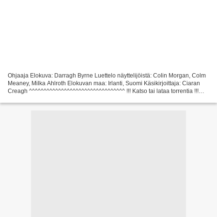
Ohjaaja Elokuva: Darragh Byrne Luettelo näyttelijöistä: Colin Morgan, Colm
Meaney, Milka Ahlroth Elokuvan maa: Irlanti, Suomi Käsikirjoittaja: Ciaran
Creagh ^^^^^^^^^^^^^^^^^^^^^^^^^^^^^^^^^ !!! Katso tai lataa torrentia !!!
Jumissa (2010) Otsikko elokuva:...