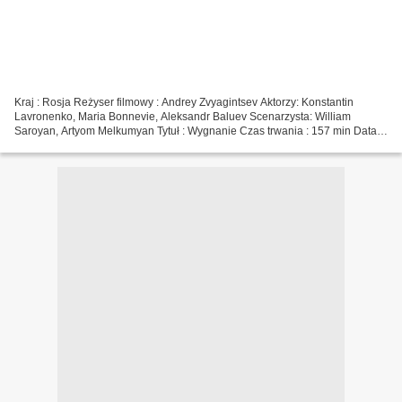
Kraj : Rosja Reżyser filmowy : Andrey Zvyagintsev Aktorzy: Konstantin
Lavronenko, Maria Bonnevie, Aleksandr Baluev Scenarzysta: William
Saroyan, Artyom Melkumyan Tytuł : Wygnanie Czas trwania : 157 min Data
premiery filmu : 2007 Gatunki filmowe : Dramat,...