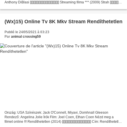
Anthony DiBlasi [][][][][][][][][][][][][][][][][] Streaming filma *** (2009) Strah [][][][][][][]
[][][][][][][][][][]...
(Wx)15) Online Tv 8K Mkv Stream Rendíthetetlen
Publié le 24/05/2021 à 03:23
Par
animal crossing59
Ország: USA Színészek: Jack O'Connell, Miyavi, Domhnall Gleeson
Rendező: Angelina Jolie Írók Film: Joel Coen, Ethan Coen Nézd meg a
filmet online !!! Rendíthetetlen (2014) [][][][][][][][][][][][][][][][][] Cím: Rendíthetetlen
Év Film: 2014 Időtartam:...