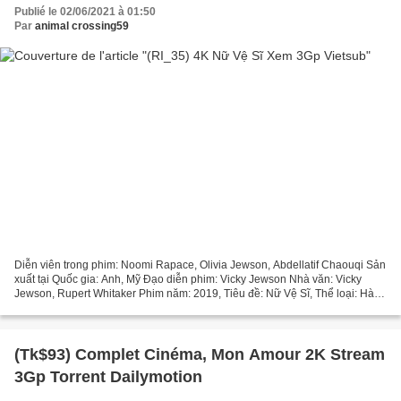
Publié le 02/06/2021 à 01:50
Par
animal crossing59
Diễn viên trong phim: Noomi Rapace, Olivia Jewson, Abdellatif Chaouqi Sản
xuất tại Quốc gia: Anh, Mỹ Đạo diễn phim: Vicky Jewson Nhà văn: Vicky
Jewson, Rupert Whitaker Phim năm: 2019, Tiêu đề: Nữ Vệ Sĩ, Thể loại: Hành
động, Chính kịch, Kinh dị, Thời lượng:...
(Tk$93) Complet Cinéma, Mon Amour 2K Stream
3Gp Torrent Dailymotion