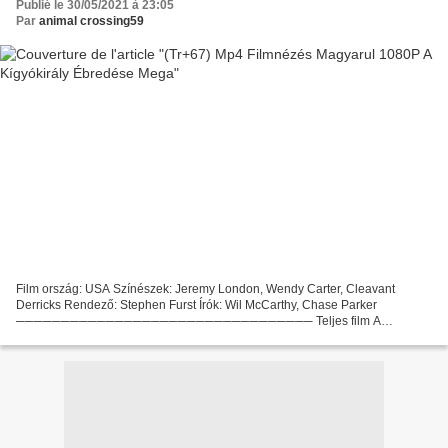
Publié le 30/05/2021 à 23:05
Par
animal crossing59
Film ország: USA Színészek: Jeremy London, Wendy Carter, Cleavant
Derricks Rendező: Stephen Furst Írók: Wil McCarthy, Chase Parker
───────────────────────────────── Teljes film A
kígyókirály ébredése (2006) Film műfajok: Akció, kaland, vígjáték, fantázia...