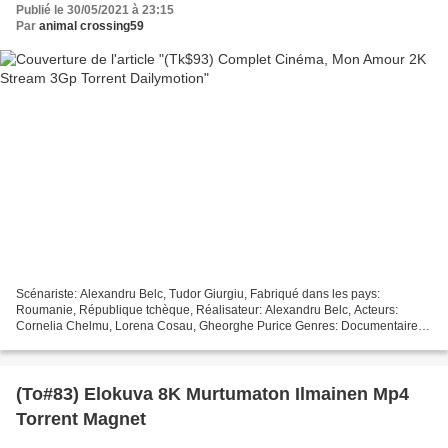
Publié le 30/05/2021 à 23:15
Par
animal crossing59
Scénariste: Alexandru Belc, Tudor Giurgiu, Fabriqué dans les pays:
Roumanie, République tchèque, Réalisateur: Alexandru Belc, Acteurs:
Cornelia Chelmu, Lorena Cosau, Gheorghe Purice Genres: Documentaire,
Durée: 70 min, Année de sortie: 2015, Titre: Cinéma,...
(To#83) Elokuva 8K Murtumaton Ilmainen Mp4
Torrent Magnet