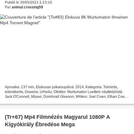
Publié le 30/05/2021 à 23:10
Par
animal crossing59
Ajonaika: 137 min, Elokuvan julkaisupäivä: 2014, Kategoria: Toiminta,
elämäkerta, Draama, Urheilu, Otsikko: Murtumaton Luettelo näyttelijöistä:
Jack O'Connell, Miyavi, Domhnall Gleeson, Writers: Joel Coen, Ethan Coen,
Ohjaaja: Angelina Jolie, Maa: USA...
(Tr+67) Mp4 Filmnézés Magyarul 1080P A
Kígyókirály Ébredése Mega