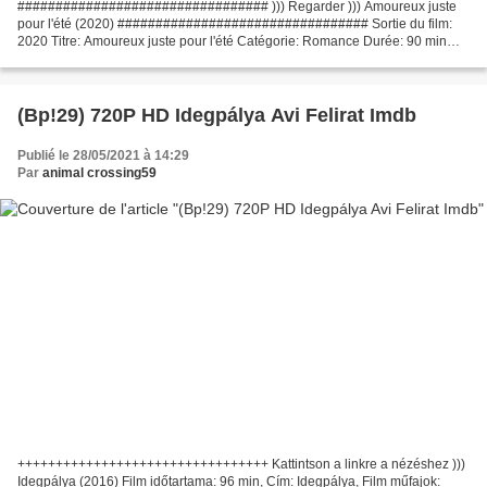
################################# ))) Regarder ))) Amoureux juste
pour l'été (2020) ################################# Sortie du film:
2020 Titre: Amoureux juste pour l'été Catégorie: Romance Durée: 90 min
Liste des acteurs: Brant Daugherty, Hayley Sales,...
(Bp!29) 720P HD Idegpálya Avi Felirat Imdb
Publié le 28/05/2021 à 14:29
Par
animal crossing59
+++++++++++++++++++++++++++++++++ Kattintson a linkre a nézéshez )))
Idegpálya (2016) Film időtartama: 96 min, Cím: Idegpálya, Film műfajok: