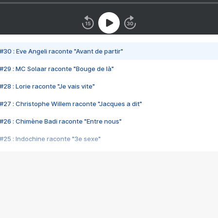
#30 : Eve Angeli raconte "Avant de partir"
#29 : MC Solaar raconte "Bouge de là"
28 : Lorie raconte "Je vais vite"
#27 : Christophe Willem raconte "Jacques a dit"
#26 : Chimène Badi raconte "Entre nous"
#25 : Indochine raconte "3e sexe"
#24 : Zaho raconte "C'est chelou"
#23 : Patrick Bruel raconte "Au café des délices"
#22 : Kyo raconte "Le chemin"
#21 : Nolwenn Leroy raconte "Cassé"