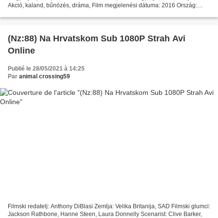
Akció, kaland, bűnözés, dráma, Film megjelenési dátuma: 2016 Ország:
USA Színészek listája: Emma Roberts, Dave...
(Nz:88) Na Hrvatskom Sub 1080P Strah Avi
Online
Publié le 28/05/2021 à 14:25
Par
animal crossing59
Filmski redatelj: Anthony DiBlasi Zemlja: Velika Britanija, SAD Filmski glumci:
Jackson Rathbone, Hanne Steen, Laura Donnelly Scenarist: Clive Barker,