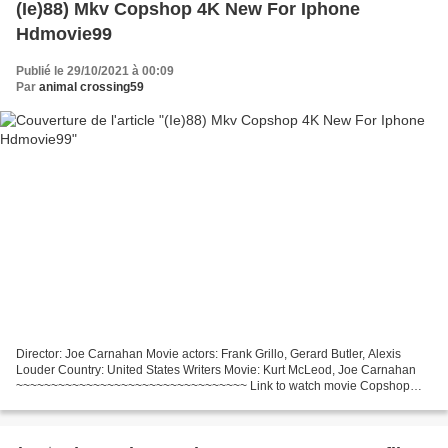
(Ie)88) Mkv Copshop 4K New For Iphone
Hdmovie99
Publié le 29/10/2021 à 00:09
Par
animal crossing59
Director: Joe Carnahan Movie actors: Frank Grillo, Gerard Butler, Alexis
Louder Country: United States Writers Movie: Kurt McLeod, Joe Carnahan
~~~~~~~~~~~~~~~~~~~~~~~~~~~~~~~~~ Link to watch movie Copshop
(2021) Release Year: 2021 Movie genres: Action,...