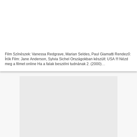
Film Színészek: Vanessa Redgrave, Marian Seldes, Paul Giamatti Rendező:
Írók Film: Jane Anderson, Sylvia Sichel Országokban készült: USA !!! Nézd
meg a filmet online Ha a falak beszélni tudnának 2. (2000)
^^^^^^^^^^^^^^^^^^^^^^^^^^^^^^^^^ Megjelenés dátuma:...