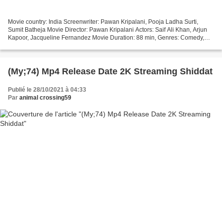
Movie country: India Screenwriter: Pawan Kripalani, Pooja Ladha Surti,
Sumit Batheja Movie Director: Pawan Kripalani Actors: Saif Ali Khan, Arjun
Kapoor, Jacqueline Fernandez Movie Duration: 88 min, Genres: Comedy,
Horror, Release Year: 2021, Title: Bhoot...
(My;74) Mp4 Release Date 2K Streaming Shiddat
Publié le 28/10/2021 à 04:33
Par
animal crossing59