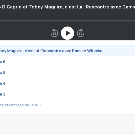
 DiCaprio et Tobey Maguire, c'est lui ! Rencontre avec Dam
bey Maguire, c'est lui ! Rencontre avec Damien Witecka
e 6
e 5
e 4
e 3
s créatrices de la VF !
e 2
e 1