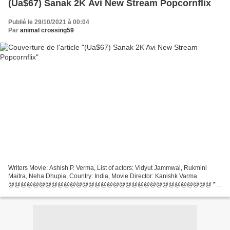
(Ua$67) Sanak 2K Avi New Stream Popcornflix
Publié le 29/10/2021 à 00:04
Par
animal crossing59
Writers Movie: Ashish P. Verma, List of actors: Vidyut Jammwal, Rukmini
Maitra, Neha Dhupia, Country: India, Movie Director: Kanishk Varma
@@@@@@@@@@@@@@@@@@@@@@@@@@@@@@@@@ ***
Link *** (2021) Sanak
@@@@@@@@@@@@@@@@@@@@@@@@@@@@@@@@@
Movie genres: Action,...