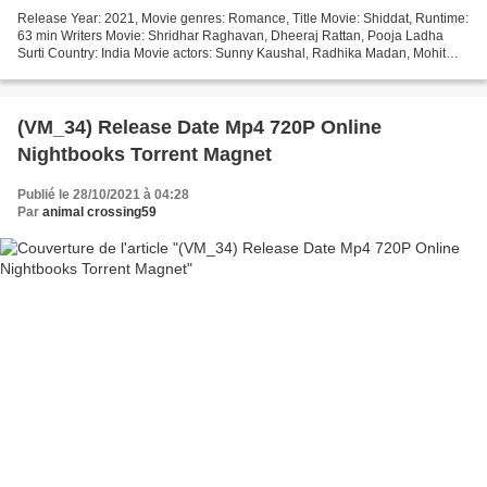
Release Year: 2021, Movie genres: Romance, Title Movie: Shiddat, Runtime:
63 min Writers Movie: Shridhar Raghavan, Dheeraj Rattan, Pooja Ladha
Surti Country: India Movie actors: Sunny Kaushal, Radhika Madan, Mohit
Raina Director Movie: Kunal Deshmukh...
(VM_34) Release Date Mp4 720P Online
Nightbooks Torrent Magnet
Publié le 28/10/2021 à 04:28
Par
animal crossing59