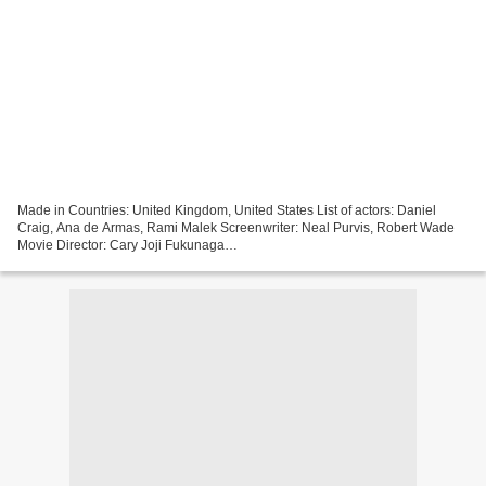
Made in Countries: United Kingdom, United States List of actors: Daniel
Craig, Ana de Armas, Rami Malek Screenwriter: Neal Purvis, Robert Wade
Movie Director: Cary Joji Fukunaga
%%%%%%%%%%%%%%%%%%%%%%%%%%%%%%%%% !!! Watch
movie online No Time to Die (2021)...