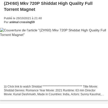
(ZH!60) Mkv 720P Shiddat High Quality Full
Torrent Magnet
Publié le 29/10/2021 à 21:40
Par
animal crossing59
))) Click link to watch Shiddat ********************************* Title Movie:
Shiddat Genres: Romance Year Movie: 2021 Runtime: 63 min Director
Movie: Kunal Deshmukh, Made in Countries: India, Actors: Sunny Kaushal,
Radhika Madan, Mohit Raina, Screenwriter:...