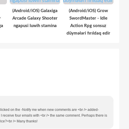
(Android/iOS) Galaxiga
(Android/iOS) Grow
y
Arcade Galaxy Shooter
SwordMaster - Idle
ga
ngapusi luwih stamina
Action Rpg sonsuz
düymələri fırıldaq edir
 clicked on the -Notify me when new comments are <br /> added-
receive four emails with <br /> the same comment. Perhaps there is
ice?<br /> Many thanks!