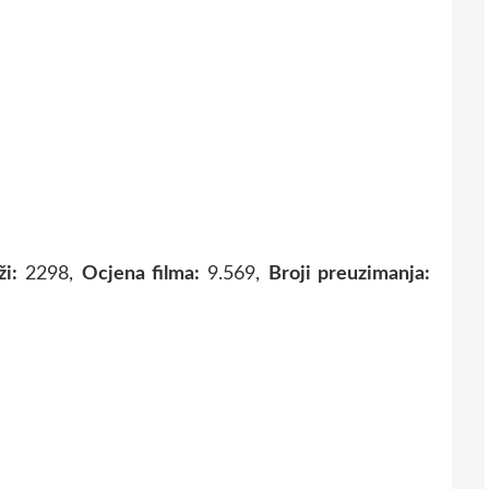
i:
2298,
Ocjena filma:
9.569,
Broji preuzimanja: