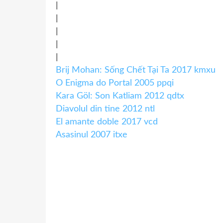
|
|
|
|
|
Brij Mohan: Sống Chết Tại Ta 2017 kmxu
O Enigma do Portal 2005 ppqi
Kara Göl: Son Katliam 2012 qdtx
Diavolul din tine 2012 ntl
El amante doble 2017 vcd
Asasinul 2007 itxe