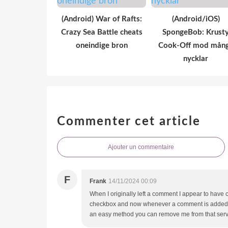
(Android) War of Rafts:
(Android/iOS)
Crazy Sea Battle cheats
SpongeBob: Krust
oneindige bron
Cook-Off mod mån
nycklar
Commenter cet article
Ajouter un commentaire
F
Frank
14/11/2024 00:09
When I originally left a comment I appear to have
checkbox and now whenever a comment is added I 
an easy method you can remove me from that serv