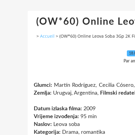
(OW*60) Online Leo
>
Accueil
>
(OW*60) Online Leova Soba 3Gp 2K F
18.
Par a
Glumci:
Martín Rodríguez, Cecilia Cósero
Zemlja:
Urugvaj, Argentina,
Filmski redatel
Datum izlaska filma:
2009
Vrijeme izvođenja:
95 min
Naslov:
Leova soba
Kategorija:
Drama, romantika