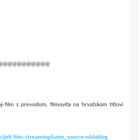
@@@@@@@@@@@
j-film s prevodom, filmovita na hrvatskom titlovi
-cijeli-film-streaming&utm_source=eklablog