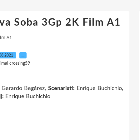
va Soba 3Gp 2K Film A1
ilm A1
08.2021
…
nimal crossing59
, Gerardo Begérez,
Scenaristi:
Enrique Buchichio,
j:
Enrique Buchichio