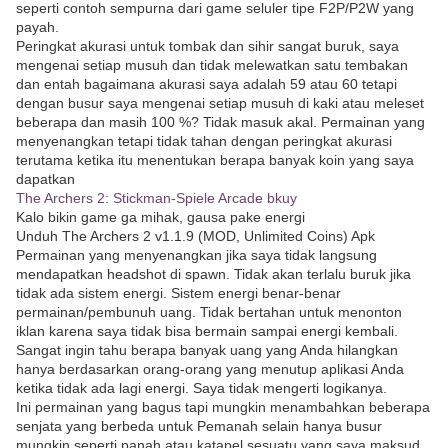
seperti contoh sempurna dari game seluler tipe F2P/P2W yang
payah.
Peringkat akurasi untuk tombak dan sihir sangat buruk, saya
mengenai setiap musuh dan tidak melewatkan satu tembakan
dan entah bagaimana akurasi saya adalah 59 atau 60 tetapi
dengan busur saya mengenai setiap musuh di kaki atau meleset
beberapa dan masih 100 %? Tidak masuk akal. Permainan yang
menyenangkan tetapi tidak tahan dengan peringkat akurasi
terutama ketika itu menentukan berapa banyak koin yang saya
dapatkan
The Archers 2: Stickman-Spiele Arcade bkuy
Kalo bikin game ga mihak, gausa pake energi
Unduh The Archers 2 v1.1.9 (MOD, Unlimited Coins) Apk
Permainan yang menyenangkan jika saya tidak langsung
mendapatkan headshot di spawn. Tidak akan terlalu buruk jika
tidak ada sistem energi. Sistem energi benar-benar
permainan/pembunuh uang. Tidak bertahan untuk menonton
iklan karena saya tidak bisa bermain sampai energi kembali.
Sangat ingin tahu berapa banyak uang yang Anda hilangkan
hanya berdasarkan orang-orang yang menutup aplikasi Anda
ketika tidak ada lagi energi. Saya tidak mengerti logikanya.
Ini permainan yang bagus tapi mungkin menambahkan beberapa
senjata yang berbeda untuk Pemanah selain hanya busur
mungkin seperti panah atau katapel sesuatu yang saya maksud