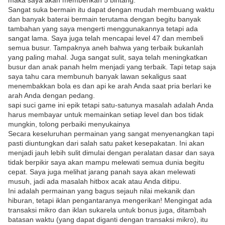
maka saya akan memberikan 5 bintang.
Sangat suka bermain itu dapat dengan mudah membuang waktu
dan banyak baterai bermain terutama dengan begitu banyak
tambahan yang saya mengerti menggunakannya tetapi ada
sangat lama. Saya juga telah mencapai level 47 dan membeli
semua busur. Tampaknya aneh bahwa yang terbaik bukanlah
yang paling mahal. Juga sangat sulit, saya telah meningkatkan
busur dan anak panah helm menjadi yang terbaik. Tapi tetap saja
saya tahu cara membunuh banyak lawan sekaligus saat
menembakkan bola es dan api ke arah Anda saat pria berlari ke
arah Anda dengan pedang.
sapi suci game ini epik tetapi satu-satunya masalah adalah Anda
harus membayar untuk memainkan setiap level dan bos tidak
mungkin, tolong perbaiki menyukainya
Secara keseluruhan permainan yang sangat menyenangkan tapi
pasti diuntungkan dari salah satu paket kesepakatan. Ini akan
menjadi jauh lebih sulit dimulai dengan peralatan dasar dan saya
tidak berpikir saya akan mampu melewati semua dunia begitu
cepat. Saya juga melihat jarang panah saya akan melewati
musuh, jadi ada masalah hitbox acak atau Anda ditipu.
Ini adalah permainan yang bagus sejauh nilai mekanik dan
hiburan, tetapi iklan pengantaranya mengerikan! Mengingat ada
transaksi mikro dan iklan sukarela untuk bonus juga, ditambah
batasan waktu (yang dapat diganti dengan transaksi mikro), itu