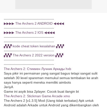
------------------------------------------
▶▶▶▶ The Archers 2 ANDROID ◀◀◀◀
------------------------------------------
▶▶▶▶ The Archers 2 IOS ◀◀◀◀
------------------------------------------
------------------------------------------
▞▞▞ kode cheat token kesalahan ▞▞▞
------------------------------------------
▞▞▞ The Archers 2 2022 version ▞▞▞
------------------------------------------
------------------------------------------
The Archers 2: Стикмен Лучник Аркады hxb
Saya pikir ini permainan yang sangat bagus tetapi sangat sulit
setelah 30 level spareman memukul semua tembakan ke arah
saya hanya seperti mereka memiliki aimbots
JeriyA
Game ini asyik bisa 2player. Cocok buat ilangin bt
The Archers 2: Stickman Game Arcade xmo
The Archers 2 [v1.3.5] Mod (Uang tidak terbatas) Apk untuk
Android adalah Arkade untuk Android yang dikembangkan oleh