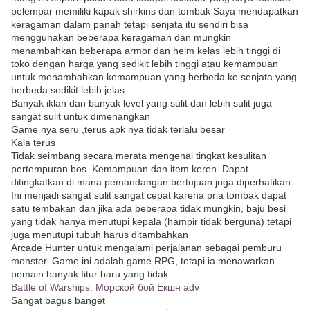
pelempar memiliki kapak shirkins dan tombak Saya mendapatkan
keragaman dalam panah tetapi senjata itu sendiri bisa
menggunakan beberapa keragaman dan mungkin
menambahkan beberapa armor dan helm kelas lebih tinggi di
toko dengan harga yang sedikit lebih tinggi atau kemampuan
untuk menambahkan kemampuan yang berbeda ke senjata yang
berbeda sedikit lebih jelas
Banyak iklan dan banyak level yang sulit dan lebih sulit juga
sangat sulit untuk dimenangkan
Game nya seru ,terus apk nya tidak terlalu besar
Kala terus
Tidak seimbang secara merata mengenai tingkat kesulitan
pertempuran bos. Kemampuan dan item keren. Dapat
ditingkatkan di mana pemandangan bertujuan juga diperhatikan.
Ini menjadi sangat sulit sangat cepat karena pria tombak dapat
satu tembakan dan jika ada beberapa tidak mungkin, baju besi
yang tidak hanya menutupi kepala (hampir tidak berguna) tetapi
juga menutupi tubuh harus ditambahkan
Arcade Hunter untuk mengalami perjalanan sebagai pemburu
monster. Game ini adalah game RPG, tetapi ia menawarkan
pemain banyak fitur baru yang tidak
Battle of Warships: Морской бой Екшн adv
Sangat bagus banget