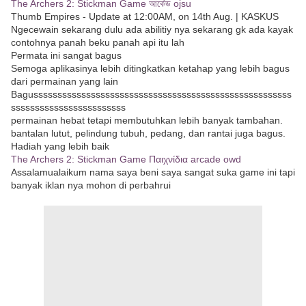
The Archers 2: Stickman Game আর্কেড ojsu
Thumb Empires - Update at 12:00AM, on 14th Aug. | KASKUS
Ngecewain sekarang dulu ada abilitiy nya sekarang gk ada kayak
contohnya panah beku panah api itu lah
Permata ini sangat bagus
Semoga aplikasinya lebih ditingkatkan ketahap yang lebih bagus
dari permainan yang lain
Bagussssssssssssssssssssssssssssssssssssssssssssssssssssss
ssssssssssssssssssssssss
permainan hebat tetapi membutuhkan lebih banyak tambahan.
bantalan lutut, pelindung tubuh, pedang, dan rantai juga bagus.
Hadiah yang lebih baik
The Archers 2: Stickman Game Παιχνίδια arcade owd
Assalamualaikum nama saya beni saya sangat suka game ini tapi
banyak iklan nya mohon di perbahrui