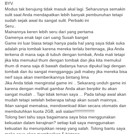
BYV.
Modus tak berujung tidak masuk akal lagi. Seharusnya semakin
sulit saat Anda mendapatkan lebih banyak pembunuhan tetapi
sudah sejak awal itu sangat sulit. Perbaiki ini
Seru..
Mainannya keren lebih seru dari yang pertama
Gamenya enak tapi cari uang Susah banget
Game ini luar biasa tetapi hanya pada hal yang saya tidak suka
adalah pria tombak karena mereka terlalu bertenaga, jika Anda
terkena di mana saja di tubuh dengan tombak, Anda mati tetapi
jika kita memukul thum dengan tombak dan jika kita memukul
thum di mana saja di bawah dadanya harus dipukul lagi dengan
tombak dan itu sangat mengganggu jadi mabey jika mereka bisa
nerf saya akan memberikannya bintang lima
Jika Anda tidak menginstal game ini .. Sekarang unduh game ini
karena dengan melihat gambar Anda akan berpikir itu akan
sangat mudah .. Tapi tidak teman saya ... Pada tahap awal akan
mudah tetapi setelah beberapa tahap akan susah mainnya..
Iklan sangat memaksa, mendownload iklan secara otomatis dan
membutuhkan kuota 2GB, asli sialan!!!!!!!!!!!!!!!!!
Tolong beri tahu saya bagaimana saya bisa menggunakan
kekuatan dalam kerajinan? setiap kali saya menggunakan
kekuatan itu menunjukkan resep yang salah. Tolong bantu saya