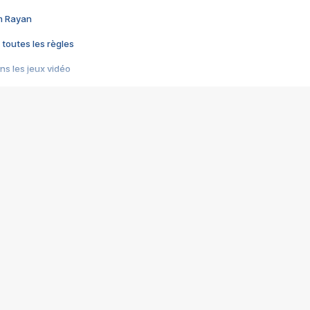
im Rayan
 toutes les règles
s les jeux vidéo
us choquant de Rockstar ? - Le scandale BULLY
e plus moche de Steam
du RÊVE tourne au CAUCHEMAR
pendant 8 heures
it… à tort
umiliés par un jeu vidéo
ire - Final Fantasy 8
ti un empire - Age of Empires
story DOFUS