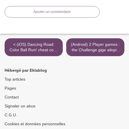
Ajouter un commentaire
< (iOS) Dancing Road:
(Android) 2 Player games :
Color Ball Run! cheat code
the Challenge gige ailopin
infinite keys
fadaka >
Hébergé par Eklablog
Top articles
Pages
Contact
Signaler un abus
C.G.U.
Cookies et données personnelles